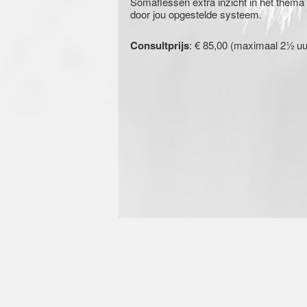
Somaflessen extra inzicht in het thema 
door jou opgestelde systeem.
½
Consultprijs
: € 85,00 (maximaal 2
uu