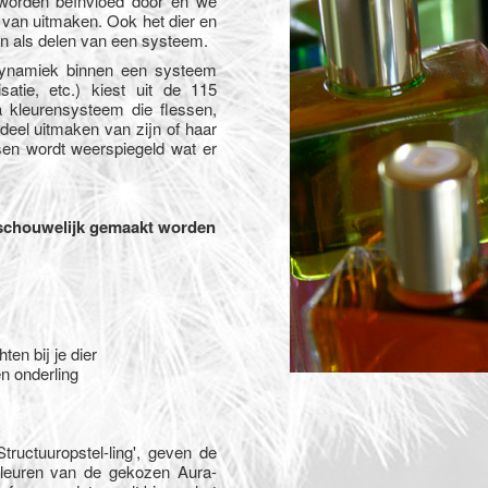
 worden beïnvloed door en we
van uitmaken. Ook het dier en
n als delen van een systeem.
 dynamiek binnen een systeem
satie, etc.) kiest uit de 115
 kleurensysteem die flessen,
 deel uitmaken van zijn of haar
sen wordt weerspiegeld wat er
nschouwelijk gemaakt worden
ten bij je dier
en onderling
tructuuropstel-ling', geven de
kleuren van de gekozen Aura-