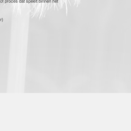
of proces dat speelt binnen het
r)