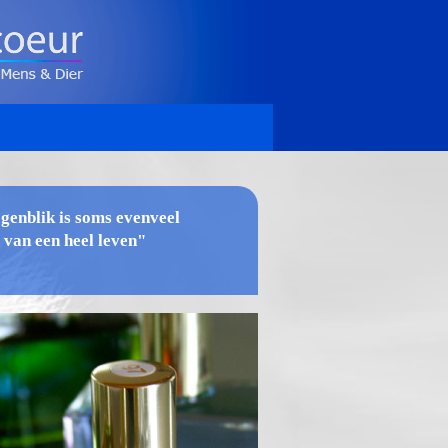
ogenblik
is soms evenveel
 van een heel leven"