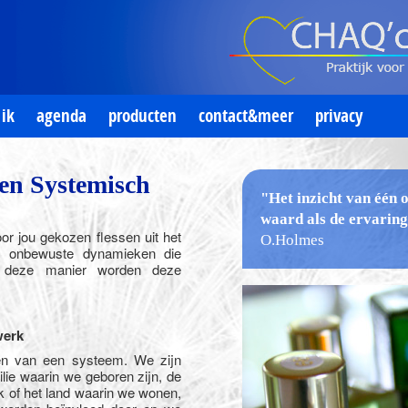
ik
agenda
producten
contact&meer
privacy
 en Systemisch
"Het inzicht van één 
waard
als de ervaring
oor jou gekozen flessen uit het
O.Holmes
e onbewuste dynamieken die
p deze manier worden deze
werk
eden van een systeem. We zijn
lie waarin we geboren zijn, de
k of het land waarin we wonen,