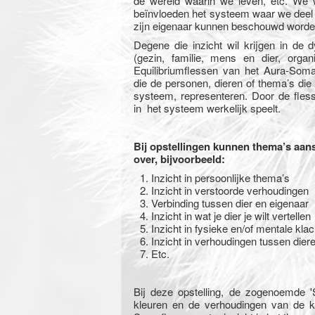
de wereld waarin we leven, etc. We
beïnvloeden het systeem waar we deel 
zijn eigenaar kunnen beschouwd worde
Degene die inzicht wil krijgen in de
(gezin, familie, mens en dier, organi
Equilibriumflessen van het Aura-Soma
die de personen, dieren of thema’s die
systeem, representeren. Door de fles
in het systeem werkelijk speelt.
Bij opstellingen kunnen thema’s aa
over, bijvoorbeeld:
Inzicht in persoonlijke thema’s
Inzicht in verstoorde verhoudingen
Verbinding tussen dier en eigenaar
Inzicht in wat je dier je wilt vertellen
Inzicht in fysieke en/of mentale klach
Inzicht in verhoudingen tussen dier
Etc.
Bij deze opstelling, de zogenoemde 'S
kleuren en de verhoudingen van de 