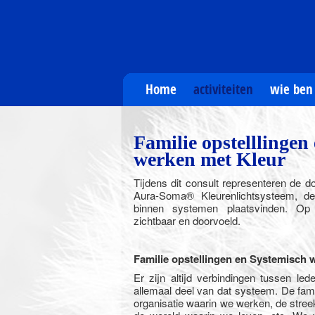
Home
activiteiten
wie ben 
Familie opstelllingen
werken met Kleur
Tijdens dit consult representeren de d
Aura-Soma® Kleurenlichtsysteem, d
binnen systemen plaatsvinden. O
zichtbaar en doorvoeld.
Familie opstellingen en
Systemisch 
Er zijn altijd verbindingen tussen l
allemaal deel van dat systeem. De fami
organisatie waarin we werken, de stree