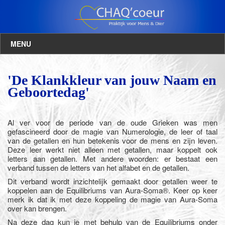
MENU
'De Klankkleur van jouw Naam en
Geboortedag'
Al ver voor de periode van de oude Grieken was men
gefascineerd door de magie van Numerologie, de leer of taal
van de getallen en hun betekenis voor de mens en zijn leven.
Deze leer werkt niet alleen met getallen, maar koppelt ook
letters aan getallen. Met andere woorden: er bestaat een
verband tussen de letters van het alfabet en de getallen.
Dit verband wordt inzichtelijk gemaakt door getallen weer te
koppelen aan de Equilibriums van Aura-Soma®. Keer op keer
merk ik dat ik met deze koppeling de magie van Aura-Soma
over kan brengen.
Na deze dag kun je met behulp van de Equilibriums onder